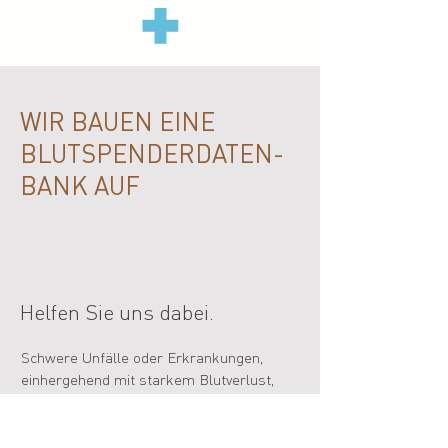
WIR BAUEN EINE
BLUTSPENDERDATEN-
BANK AUF
Helfen Sie uns dabei.
Schwere Unfälle oder Erkrankungen,
einhergehend mit starkem Blutverlust,
können für jedes Tier lebensbedrohlich
sein. Im Notfall muss das dringend
benötigte Blut direkt von geeigneten