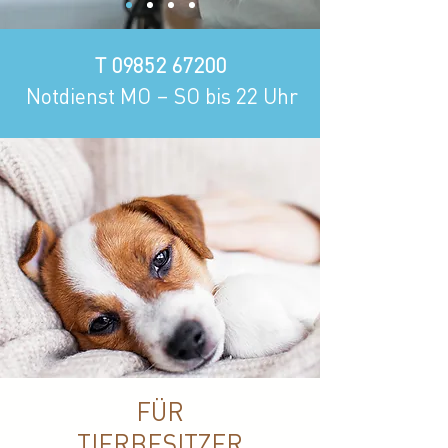
T
09852 67200
Notdienst MO – SO bis 22 Uhr
FÜR
TIERBESITZER